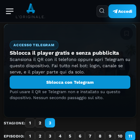
Accedi
L'ORIGINALE.
Aggiung
ACCESSO TELEGRAM
Sblocca il player gratis e senza pubblicita
Scansiona il QR con il telefono oppure apri Telegram su
questo dispositivo. Fai tutto nel bot: login, canale se
serve, e il player parte qui da solo.
Sblocca con Telegram
Puoi usare il QR se Telegram non e installato su questo
dispositivo. Nessun secondo passaggio sul sito.
1
2
3
STAGIONE:
1
2
3
4
5
6
7
8
9
10
11
EPISODIO: