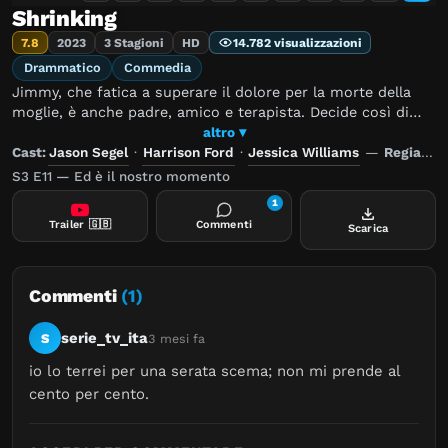
Shrinking
7.8
2023
3 Stagioni
HD
14.782 visualizzazioni
Drammatico
Commedia
Jimmy, che fatica a superare il dolore per la morte della
moglie, è anche padre, amico e terapista. Decide così di
tentare un nuovo approccio con chiunque incontri:
altro ▾
sincerità, brutale e senza filtri. Migliorerà le cose... o
Cast:
Jason Segel
·
Harrison Ford
·
Jessica Williams
—
Regia:
Ra
scatenerà un incredibile caos?
S3 E11 — Ed è il nostro momento
1
Trailer
🇬🇧
Commenti
Scarica
Commenti
(1)
serie_tv_ita
S
3 mesi fa
io lo terrei per una serata scema; non mi prende al 
cento per cento.