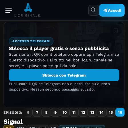
Accedi
L'ORIGINALE.
Aggiung
ACCESSO TELEGRAM
Sblocca il player gratis e senza pubblicita
Scansiona il QR con il telefono oppure apri Telegram su
questo dispositivo. Fai tutto nel bot: login, canale se
serve, e il player parte qui da solo.
Sblocca con Telegram
Puoi usare il QR se Telegram non e installato su questo
dispositivo. Nessun secondo passaggio sul sito.
3
4
5
6
7
8
9
10
11
12
13
14
15
16
EPISODIO:
Signal