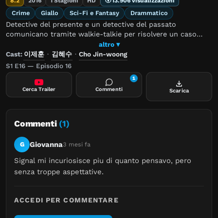
8.2
2016
1 Stagioni
HD
13.906 visualizzazioni
Crime
Giallo
Sci-Fi e Fantasy
Drammatico
Detective del presente e un detective del passato
comunicano tramite walkie-talkie per risolvere un caso
irrisolto da molto tempo.
altro ▾
Cast:
이제훈
·
김혜수
·
Cho Jin-woong
S1 E16 — Episodio 16
1
Cerca Trailer
Commenti
Scarica
Commenti
(1)
Giovanna
G
3 mesi fa
Signal mi incuriosisce piu di quanto pensavo, pero 
senza troppe aspettative.
ACCEDI PER COMMENTARE