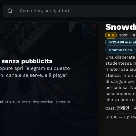
Puoi cercare film, serie TV, attori, registi, generi e temi
Snowd
Aggiungi in lista
8.5
2021
8
12.490 visual
Drammatico
Una disperata
e senza pubblicita
studentessa m
oppure apri Telegram su questo
misteriosa lau
in, canale se serve, e il player
stanza, in un 
di sangue per
pericolosa. Nonostante la stretta sorveglianza, lo aiuta a
nascondersi e 
che va contro 
tallato su questo dispositivo. Nessun
Cast:
정해인
·
S1 E16 — Episod