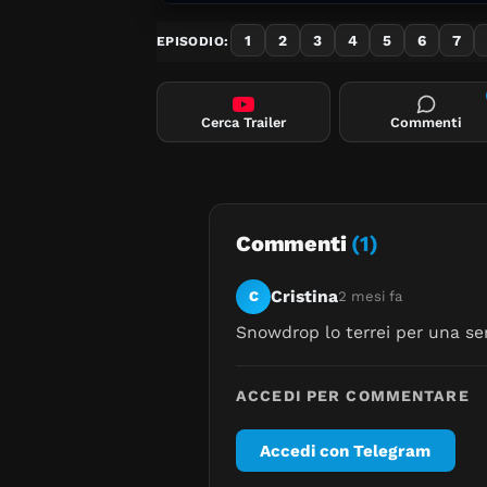
1
2
3
4
5
6
7
EPISODIO:
Cerca Trailer
Commenti
Commenti
(1)
Cristina
C
2 mesi fa
Snowdrop lo terrei per una ser
ACCEDI PER COMMENTARE
Accedi con Telegram