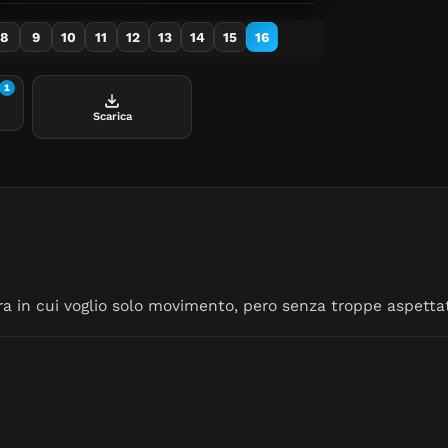
8
9
10
11
12
13
14
15
16
1
Scarica
a in cui voglio solo movimento, pero senza troppe aspettat