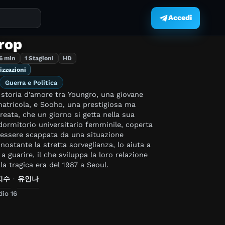
Accedi
.
rop
6 min
1 Stagioni
HD
izzazioni
Guerra e Politica
 storia d'amore tra Youngro, una giovane
atricola, e Sooho, una prestigiosa ma
reata, che un giorno si getta nella sua
dormitorio universitario femminile, coperta
 essere scappata da una situazione
a guarire, il che sviluppa la loro relazione
la tragica era del 1987 a Seoul.
지수
·
유인나
io 16