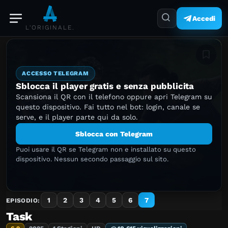
Accedi
L'ORIGINALE.
Aggiung
ACCESSO TELEGRAM
Sblocca il player gratis e senza pubblicita
Scansiona il QR con il telefono oppure apri Telegram su
questo dispositivo. Fai tutto nel bot: login, canale se
serve, e il player parte qui da solo.
Sblocca con Telegram
Puoi usare il QR se Telegram non e installato su questo
dispositivo. Nessun secondo passaggio sul sito.
1
2
3
4
5
6
7
EPISODIO:
Task