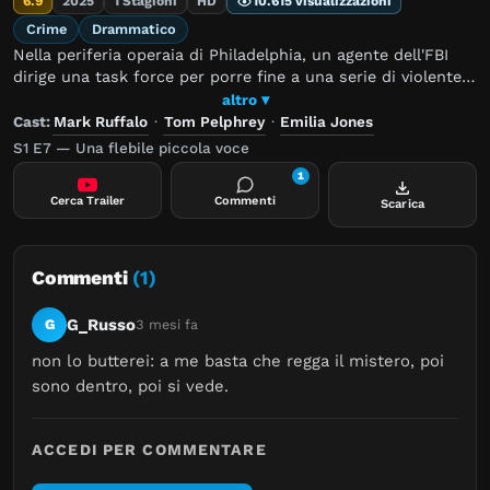
6.9
2025
1 Stagioni
HD
10.615 visualizzazioni
Crime
Drammatico
Nella periferia operaia di Philadelphia, un agente dell'FBI
dirige una task force per porre fine a una serie di violente
rapine compiute da un insospettabile padre di famiglia.
altro ▾
Cast:
Mark Ruffalo
·
Tom Pelphrey
·
Emilia Jones
S1 E7 — Una flebile piccola voce
1
Cerca Trailer
Commenti
Scarica
Commenti
(1)
G_Russo
G
3 mesi fa
non lo butterei: a me basta che regga il mistero, poi 
sono dentro, poi si vede.
ACCEDI PER COMMENTARE