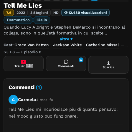
Tell Me Lies
7.6
2022
3 Stagioni
HD
12.480 visualizzazioni
Drammatico
Giallo
Quando Lucy Albright e Stephen DeMarco si incontrano al
college, sono in quell'età formativa in cui scelte
apparentemente ordinarie aprono la strada a conseguenze
altro ▾
irreversibili. Presto cadono in un coinvolgente intreccio che
Cast:
Grace Van Patten
·
Jackson White
·
Catherine Missal
—
Re
altererà in maniera permanente non solo le loro vite, ma le
S3 E8 — Episodio 8
vite di tutti coloro che li circondano.
1
Trailer
🇬🇧
Commenti
Scarica
Commenti
(1)
Carmela
C
4 mesi fa
Tell Me Lies mi incuriosisce piu di quanto pensavo; 
nel mood giusto puo funzionare.