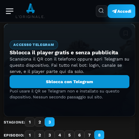
Accedi
L'ORIGINALE.
Aggiung
ACCESSO TELEGRAM
Sblocca il player gratis e senza pubblicita
Scansiona il QR con il telefono oppure apri Telegram su
questo dispositivo. Fai tutto nel bot: login, canale se
serve, e il player parte qui da solo.
Sblocca con Telegram
Puoi usare il QR se Telegram non e installato su questo
dispositivo. Nessun secondo passaggio sul sito.
1
2
3
STAGIONE:
1
2
3
4
5
6
7
8
EPISODIO: