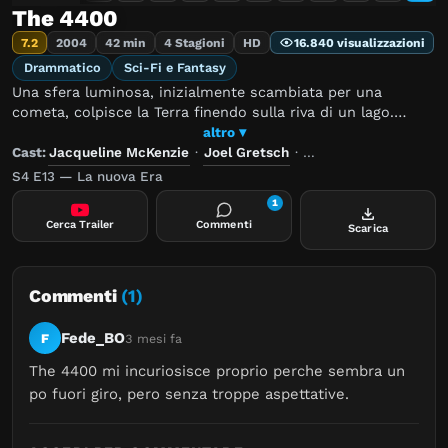
The 4400
7.2
2004
42 min
4 Stagioni
HD
16.840 visualizzazioni
Drammatico
Sci-Fi e Fantasy
Una sfera luminosa, inizialmente scambiata per una
cometa, colpisce la Terra finendo sulla riva di un lago.
Svanita la sfera, 4400 individui scomparsi anni prima in
altro ▾
circostanze misteriose riappaiono senza mostrare il
Cast:
Jacqueline McKenzie
·
Joel Gretsch
·
Patrick John Flueger
minimo segno di invecchiamento. I "ritornati", inizialmente
S4 E13 — La nuova Era
considerati coloro che nell'ultimo secolo sono stati rapiti
1
dagli alieni, vengono prima messi in quarantena; poi, sotto
Cerca Trailer
Commenti
Scarica
pressione della popolazione mondiale, giacché non
vengono trovate ragioni per il loro isolamento, vengono
rimessi in libertà e reintegrati nella società. Lentamente i
4400 scoprono di avere poteri paranormali come la
Commenti
(1)
telecinesi o la preveggenza.
Fede_BO
F
3 mesi fa
The 4400 mi incuriosisce proprio perche sembra un 
po fuori giro, pero senza troppe aspettative.