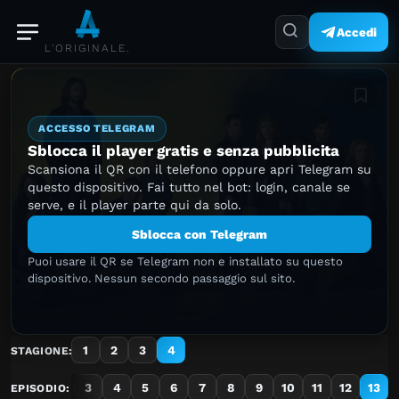
Accedi
L'ORIGINALE.
Aggiung
ACCESSO TELEGRAM
Sblocca il player gratis e senza pubblicita
Scansiona il QR con il telefono oppure apri Telegram su
questo dispositivo. Fai tutto nel bot: login, canale se
serve, e il player parte qui da solo.
Sblocca con Telegram
Puoi usare il QR se Telegram non e installato su questo
dispositivo. Nessun secondo passaggio sul sito.
1
2
3
4
STAGIONE:
1
2
3
4
5
6
7
8
9
10
11
12
13
EPISODIO: