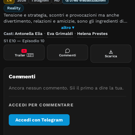
7.4
2026
1 Stagioni
HD
3760 visualizzazioni
Reality
Tensione e strategia, scontri e provocazioni ma anche
divertimento, relazioni e amicizie, sono gli ingredienti di
The 50, il nuovo reality game in cui 50 tra i più popolari
altro ▾
celebrity e influencer italiani si sfideranno in una serie di
Cast:
Antonella Elia
·
Eva Grimaldi
·
Helena Prestes
prove.
S1 E10 — Episodio 10
Trailer
🇮🇹
Commenti
Scarica
Commenti
Ancora nessun commento. Sii il primo a dire la tua.
ACCEDI PER COMMENTARE
Accedi con Telegram