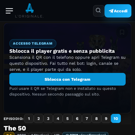
Accedi
L'ORIGINALE.
Aggiung
ACCESSO TELEGRAM
Sblocca il player gratis e senza pubblicita
Scansiona il QR con il telefono oppure apri Telegram su
questo dispositivo. Fai tutto nel bot: login, canale se
serve, e il player parte qui da solo.
Sblocca con Telegram
Puoi usare il QR se Telegram non e installato su questo
dispositivo. Nessun secondo passaggio sul sito.
1
2
3
4
5
6
7
8
9
10
EPISODIO:
The 50