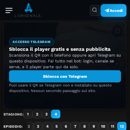
Accedi
L'ORIGINALE.
Aggiung
ACCESSO TELEGRAM
Sblocca il player gratis e senza pubblicita
Scansiona il QR con il telefono oppure apri Telegram su
questo dispositivo. Fai tutto nel bot: login, canale se
serve, e il player parte qui da solo.
Sblocca con Telegram
Puoi usare il QR se Telegram non e installato su questo
dispositivo. Nessun secondo passaggio sul sito.
1
2
3
4
STAGIONE:
1
2
3
4
5
6
7
8
9
10
11
12
EPISODIO: