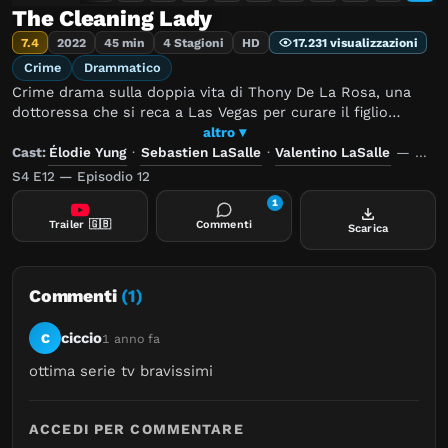
The Cleaning Lady
7.4
2022
45 min
4 Stagioni
HD
17.231 visualizzazioni
Crime
Drammatico
Crime drama sulla doppia vita di Thony De La Rosa, una
dottoressa che si reca a Las Vegas per curare il figlio
gravemente malato, e che finisce per lavorare come "donna
altro ▾
delle pulizie", per gli scomodi omicidi di un organizzazione
Cast:
Élodie Yung
·
Sebastien LaSalle
·
Valentino LaSalle
—
Regi
criminale. Dovrà sopravvivere in un mondo molto
S4 E12 — Episodio 12
pericoloso, tra agenti dell'FBI in cerca della verità, l'amore
1
per il figlio e un lavoro molto "sporco".
Trailer
🇬🇧
Commenti
Scarica
Commenti
(1)
ciccio
C
1 anno fa
ottima serie tv bravissimi
ACCEDI PER COMMENTARE