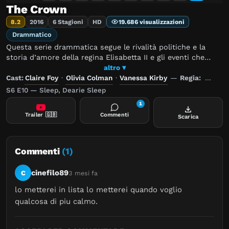
The Crown
8.2
2016
6 Stagioni
HD
19.686 visualizzazioni
Drammatico
Questa serie drammatica segue le rivalità politiche e la
storia d’amore della regina Elisabetta II e gli eventi che
hanno segnato la seconda metà del XX secolo.
altro ▾
Cast:
Claire Foy
·
Olivia Colman
·
Vanessa Kirby
—
Regia:
Benjam
S6 E10 — Sleep, Dearie Sleep
1
Trailer
🇬🇧
Commenti
Scarica
Commenti
(1)
cinefilo89
C
3 mesi fa
lo metterei in lista lo metterei quando voglio 
qualcosa di piu calmo.