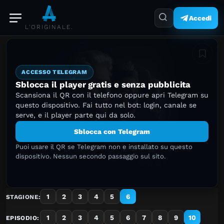
Accedi
L'ORIGINALE.
Aggiung
ACCESSO TELEGRAM
Sblocca il player gratis e senza pubblicita
Scansiona il QR con il telefono oppure apri Telegram su
questo dispositivo. Fai tutto nel bot: login, canale se
serve, e il player parte qui da solo.
Sblocca con Telegram
Puoi usare il QR se Telegram non e installato su questo
dispositivo. Nessun secondo passaggio sul sito.
1
2
3
4
5
6
STAGIONE:
1
2
3
4
5
6
7
8
9
10
EPISODIO: