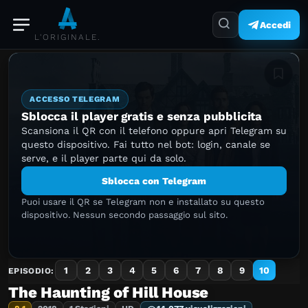
Accedi
L'ORIGINALE.
Aggiung
ACCESSO TELEGRAM
Sblocca il player gratis e senza pubblicita
Scansiona il QR con il telefono oppure apri Telegram su
questo dispositivo. Fai tutto nel bot: login, canale se
serve, e il player parte qui da solo.
Sblocca con Telegram
Puoi usare il QR se Telegram non e installato su questo
dispositivo. Nessun secondo passaggio sul sito.
1
2
3
4
5
6
7
8
9
10
EPISODIO:
The Haunting of Hill House