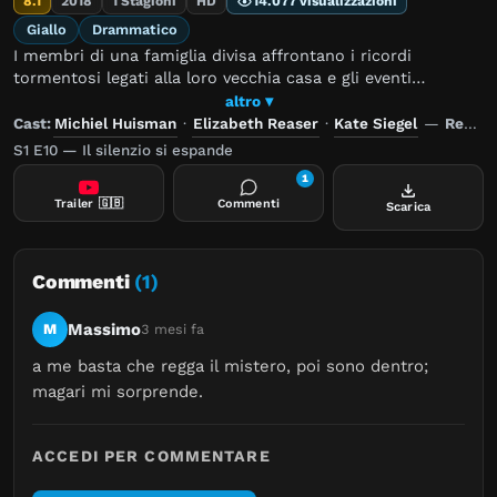
8.1
2018
1 Stagioni
HD
14.077 visualizzazioni
Giallo
Drammatico
I membri di una famiglia divisa affrontano i ricordi
tormentosi legati alla loro vecchia casa e gli eventi
terrificanti che li hanno spinti ad abbandonarla.
altro ▾
Cast:
Michiel Huisman
·
Elizabeth Reaser
·
Kate Siegel
—
Regia:
S1 E10 — Il silenzio si espande
1
Trailer
🇬🇧
Commenti
Scarica
Commenti
(1)
Massimo
M
3 mesi fa
a me basta che regga il mistero, poi sono dentro; 
magari mi sorprende.
ACCEDI PER COMMENTARE