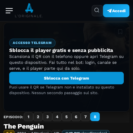
Accedi
L'ORIGINALE.
Aggiung
ACCESSO TELEGRAM
Sblocca il player gratis e senza pubblicita
Scansiona il QR con il telefono oppure apri Telegram su
questo dispositivo. Fai tutto nel bot: login, canale se
serve, e il player parte qui da solo.
Sblocca con Telegram
Puoi usare il QR se Telegram non e installato su questo
dispositivo. Nessun secondo passaggio sul sito.
1
2
3
4
5
6
7
8
EPISODIO:
The Penguin