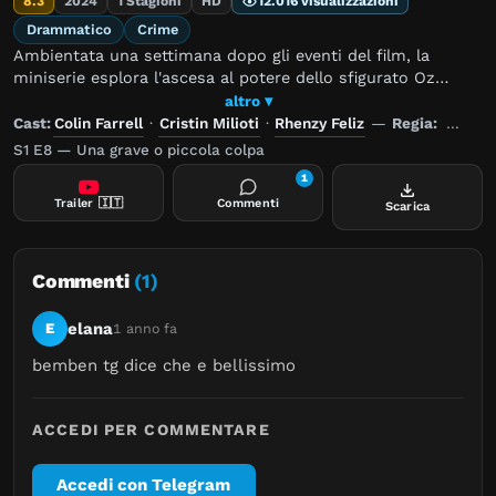
8.3
2024
1 Stagioni
HD
12.016 visualizzazioni
Drammatico
Crime
Ambientata una settimana dopo gli eventi del film, la
miniserie esplora l'ascesa al potere dello sfigurato Oz
Cobb/Pinguino, ex luogotenente del defunto boss del
altro ▾
crimine Carmine Falcone, nel mondo criminale dell'oscura
Cast:
Colin Farrell
·
Cristin Milioti
·
Rhenzy Feliz
—
Regia:
Craig 
e pericolosa città che il vigilante Bruce Wayne/Batman si
S1 E8 — Una grave o piccola colpa
sforza di proteggere.
1
Trailer
🇮🇹
Commenti
Scarica
Commenti
(1)
elana
E
1 anno fa
bemben tg dice che e bellissimo
ACCEDI PER COMMENTARE
Accedi con Telegram