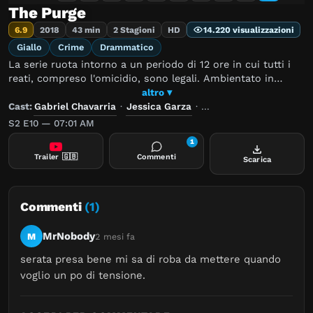
The Purge
6.9
2018
43 min
2 Stagioni
HD
14.220 visualizzazioni
Giallo
Crime
Drammatico
La serie ruota intorno a un periodo di 12 ore in cui tutti i
reati, compreso l'omicidio, sono legali. Ambientato in
un'America distopica governata da un partito politico
altro ▾
totalitario, si vedono diversi personaggi apparentemente
Cast:
Gabriel Chavarria
·
Jessica Garza
·
Hannah Emily Anderson
non collegati che vivono in una piccola città. Quando
S2 E10 — 07:01 AM
l'orologio si ferma, ogni personaggio è costretto a fare i
1
conti con il proprio passato, mentre scopre quanto a lungo
Trailer
🇬🇧
Commenti
Scarica
riuscirà a sopravvivere alla notte.
Commenti
(1)
MrNobody
M
2 mesi fa
serata presa bene mi sa di roba da mettere quando 
voglio un po di tensione.