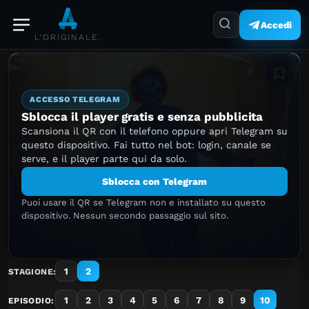
Accedi
L'ORIGINALE.
Aggiung
ACCESSO TELEGRAM
Sblocca il player gratis e senza pubblicita
Scansiona il QR con il telefono oppure apri Telegram su
questo dispositivo. Fai tutto nel bot: login, canale se
serve, e il player parte qui da solo.
Sblocca con Telegram
Puoi usare il QR se Telegram non e installato su questo
dispositivo. Nessun secondo passaggio sul sito.
1
2
STAGIONE:
1
2
3
4
5
6
7
8
9
10
EPISODIO: