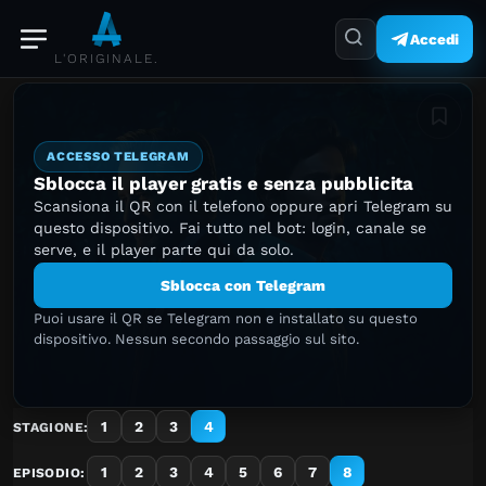
Accedi
L'ORIGINALE.
Aggiung
ACCESSO TELEGRAM
Sblocca il player gratis e senza pubblicita
Scansiona il QR con il telefono oppure apri Telegram su
questo dispositivo. Fai tutto nel bot: login, canale se
serve, e il player parte qui da solo.
Sblocca con Telegram
Puoi usare il QR se Telegram non e installato su questo
dispositivo. Nessun secondo passaggio sul sito.
1
2
3
4
STAGIONE:
1
2
3
4
5
6
7
8
EPISODIO: