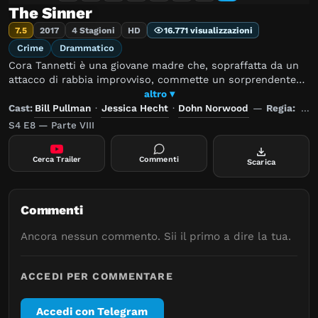
The Sinner
7.5
2017
4 Stagioni
HD
16.771 visualizzazioni
Crime
Drammatico
Cora Tannetti è una giovane madre che, sopraffatta da un
attacco di rabbia improvviso, commette un sorprendente
atto di violenza pubblico, un orrore cui non si riesce a dare
altro ▾
una spiegazione. Mentre l'avvenimento scatena una serie di
Cast:
Bill Pullman
·
Jessica Hecht
·
Dohn Norwood
—
Regia:
Ant
eventi incredibile, Harry Ambrose, un detective
S4 E8 — Parte VIII
ossessionato dal movente della donna, si ritrova coinvolto
con lei in un viaggio straziante nelle profondità della sua
Cerca Trailer
Commenti
Scarica
psiche e dei violenti segreti nascosti del suo passato.
Commenti
Ancora nessun commento. Sii il primo a dire la tua.
ACCEDI PER COMMENTARE
Accedi con Telegram