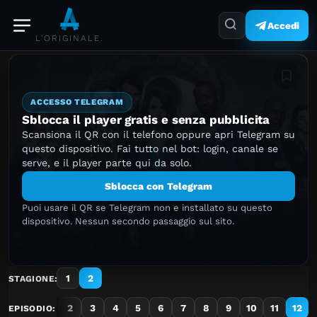
Accedi
L'ORIGINALE.
Aggiung
ACCESSO TELEGRAM
Sblocca il player gratis e senza pubblicita
Scansiona il QR con il telefono oppure apri Telegram su
questo dispositivo. Fai tutto nel bot: login, canale se
serve, e il player parte qui da solo.
Sblocca con Telegram
Puoi usare il QR se Telegram non e installato su questo
dispositivo. Nessun secondo passaggio sul sito.
1
2
STAGIONE:
1
2
3
4
5
6
7
8
9
10
11
12
EPISODIO: