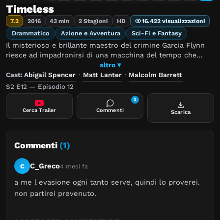
Timeless
7.2
2016
43 min
2 Stagioni
HD
16.422 visualizzazioni
Drammatico
Azione e Avventura
Sci-Fi e Fantasy
Il misterioso e brillante maestro del crimine Garcia Flynn
riesce ad impadronirsi di una macchina del tempo che
usera’ per portare a termine una pericolosa misisone:
altro ▾
distruggere gli Stati Uniti d’America modificando gli eventi
Cast:
Abigail Spencer
·
Matt Lanter
·
Malcolm Barrett
del passato. L’unica speranza per fermarlo e’ un trio
S2 E12 — Episodio 12
insolito formato dal soldato Wyatt Logan, lo scienziato
1
Rufus e la professoressa di storia Lucy Preston che
Cerca Trailer
Commenti
Scarica
seguira’ i viaggi nel tempo di Flynn e cerchera’ di catturarlo.
Commenti
(1)
C_Greco
C
4 mesi fa
a me l evasione ogni tanto serve, quindi lo proverei. 
non partirei prevenuto.