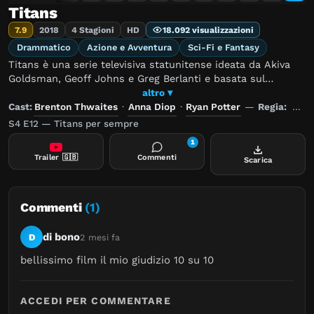
Titans
7.9
2018
4 Stagioni
HD
18.092 visualizzazioni
Drammatico
Azione e Avventura
Sci-Fi e Fantasy
Titans è una serie televisiva statunitense ideata da Akiva
Goldsman, Geoff Johns e Greg Berlanti e basata sul
fumetto della DC Comics, Giovani Titani.
altro ▾
Cast:
Brenton Thwaites
·
Anna Diop
·
Ryan Potter
—
Regia:
Caro
S4 E12 — Titans per sempre
1
Trailer
🇬🇧
Commenti
Scarica
Commenti
(1)
di bono
D
2 mesi fa
bellissimo film il mio giudizio 10 su 10
ACCEDI PER COMMENTARE