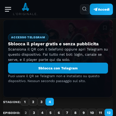
Accedi
L'ORIGINALE.
Aggiung
ACCESSO TELEGRAM
Sblocca il player gratis e senza pubblicita
Scansiona il QR con il telefono oppure apri Telegram su
questo dispositivo. Fai tutto nel bot: login, canale se
serve, e il player parte qui da solo.
Sblocca con Telegram
Puoi usare il QR se Telegram non e installato su questo
dispositivo. Nessun secondo passaggio sul sito.
1
2
3
4
STAGIONE:
1
2
3
4
5
6
7
8
9
10
11
12
EPISODIO: