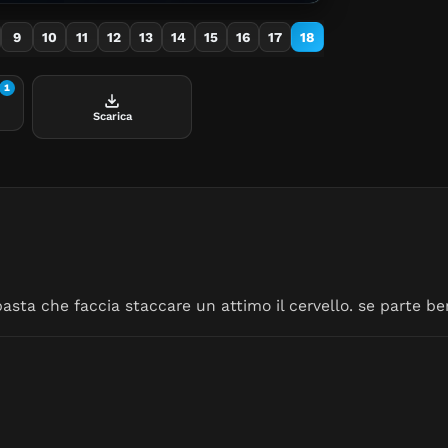
9
10
11
12
13
14
15
16
17
18
1
Scarica
asta che faccia staccare un attimo il cervello. se parte ben