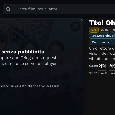
Puoi cercare film, serie TV, attori, registi, generi e temi
Tto! O
Aggiungi in lista
8.2
2016
7
12.566 visual
Commedia
Un direttore 
e senza pubblicita
visioni del fu
oppure apri Telegram su questo
vite di due d
in, canale se serve, e il player
Cast:
에릭
·
서
S1 E18 — Episod
tallato su questo dispositivo. Nessun