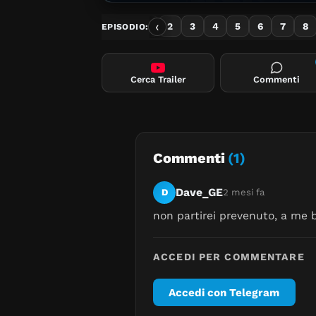
‹
1
2
3
4
5
6
7
8
EPISODIO:
Cerca Trailer
Commenti
Commenti
(1)
Dave_GE
D
2 mesi fa
non partirei prevenuto, a me b
ACCEDI PER COMMENTARE
Accedi con Telegram