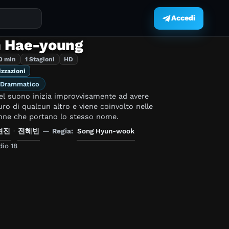
Accedi
.
h Hae-young
0 min
1 Stagioni
HD
izzazioni
Drammatico
del suono inizia improvvisamente ad avere
turo di qualcun altro e viene coinvolto nelle
onne che portano lo stesso nome.
현진
·
전혜빈
—
Regia:
Song Hyun-wook
io 18