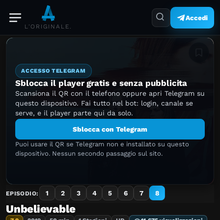
Accedi
L'ORIGINALE.
Aggiung
ACCESSO TELEGRAM
Sblocca il player gratis e senza pubblicita
Scansiona il QR con il telefono oppure apri Telegram su
questo dispositivo. Fai tutto nel bot: login, canale se
serve, e il player parte qui da solo.
Sblocca con Telegram
Puoi usare il QR se Telegram non e installato su questo
dispositivo. Nessun secondo passaggio sul sito.
1
2
3
4
5
6
7
8
EPISODIO:
Unbelievable