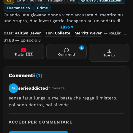
7.9
2019
50 min
1 Stagioni
HD
11.675 visualizzazioni
Drammatico
Crime
Quando una giovane donna viene accusata di mentire su
uno stupro, due investigatrici indagano su un'ondata di
aggressioni misteriosamente simili. Da una storia vera.
altro ▾
Cast:
Kaitlyn Dever
·
Toni Collette
·
Merritt Wever
—
Regia:
Lisa
S1 E8 — Episodio 8
1
Trailer
🇮🇹
Commenti
Scarica
Commenti
(1)
serieaddicted
S
2 mesi fa
senza farla lunga: a me basta che regga il mistero, 
poi sono dentro, poi si vede.
ACCEDI PER COMMENTARE