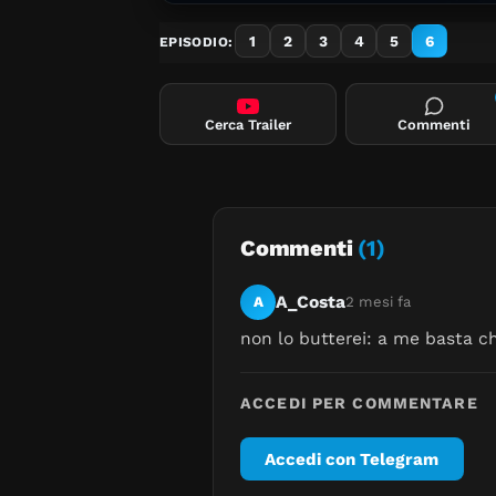
1
2
3
4
5
6
EPISODIO:
Cerca Trailer
Commenti
Commenti
(1)
A_Costa
A
2 mesi fa
non lo butterei: a me basta che
ACCEDI PER COMMENTARE
Accedi con Telegram