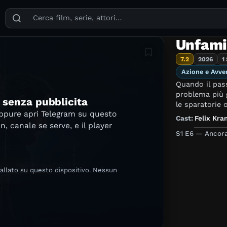
Puoi cercare film, serie TV, attori, registi, generi e temi
Unfami
Aggiungi in lista
7.2
2026
1
Azione e Avve
Quando il pass
problema più 
e senza pubblicita
le sparatorie o
oppure apri Telegram su questo
Cast:
Felix Kra
in, canale se serve, e il player
S1 E6 — Ancora
tallato su questo dispositivo. Nessun