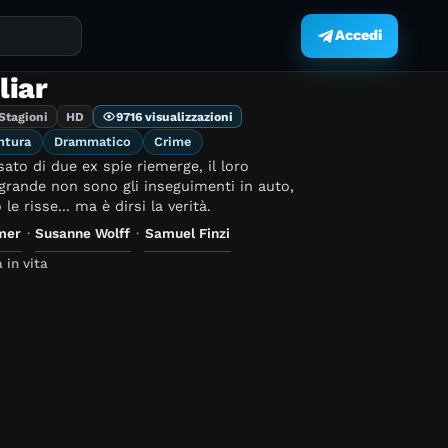
Accedi
.
liar
 Stagioni
HD
9716 visualizzazioni
ntura
Drammatico
Crime
ato di due ex spie riemerge, il loro
grande non sono gli inseguimenti in auto,
 le risse... ma è dirsi la verità.
mer
·
Susanne Wolff
·
Samuel Finzi
 in vita