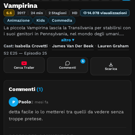
Vampirina
6.6
2017
24 min
2 Stagioni
HD
14.078 visualizzazioni
Animazione
Kids
Commedia
La piccola Vampirina lascia la Transilvania per stabilirsi con
i suoi genitori in Pennsylvania, nel mondo degli umani.
Riuscirà ad adattarsi?
altro ▾
Cast:
Isabella Crovetti
·
James Van Der Beek
·
Lauren Graham
S2 E25 — Episodio 25
1
Cerca Trailer
Commenti
Scarica
Commenti
(1)
Paolo
P
2 mesi fa
detta facile io lo metterei tra quelli da vedere senza 
troppe pretese.