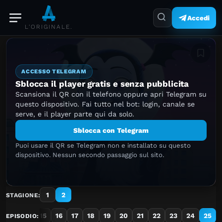
Accedi
L'ORIGINALE.
Aggiung
ACCESSO TELEGRAM
Sblocca il player gratis e senza pubblicita
Scansiona il QR con il telefono oppure apri Telegram su
questo dispositivo. Fai tutto nel bot: login, canale se
serve, e il player parte qui da solo.
Sblocca con Telegram
Puoi usare il QR se Telegram non e installato su questo
dispositivo. Nessun secondo passaggio sul sito.
1
2
STAGIONE:
13
14
15
16
17
18
19
20
21
22
23
24
25
EPISODIO: