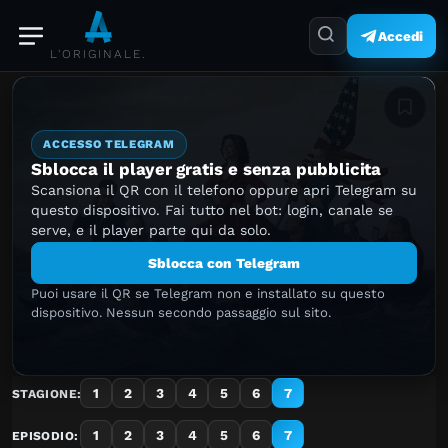
Accedi
L'ORIGINALE.
Aggiung
ACCESSO TELEGRAM
Sblocca il player gratis e senza pubblicita
Scansiona il QR con il telefono oppure apri Telegram su
questo dispositivo. Fai tutto nel bot: login, canale se
serve, e il player parte qui da solo.
Sblocca con Telegram
Puoi usare il QR se Telegram non e installato su questo
dispositivo. Nessun secondo passaggio sul sito.
1
2
3
4
5
6
7
STAGIONE:
1
2
3
4
5
6
7
EPISODIO: