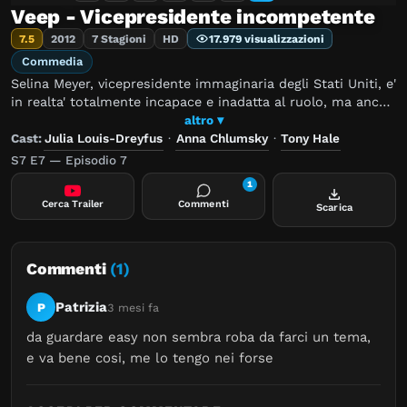
Veep - Vicepresidente incompetente
7.5
2012
7 Stagioni
HD
17.979 visualizzazioni
Commedia
Selina Meyer, vicepresidente immaginaria degli Stati Uniti, e'
in realta' totalmente incapace e inadatta al ruolo, ma anche
annoiata e un po' frustrata per essere costantemente e
altro ▾
deliberatamente ignorata dal Presidente.
Cast:
Julia Louis-Dreyfus
·
Anna Chlumsky
·
Tony Hale
S7 E7 — Episodio 7
1
Cerca Trailer
Commenti
Scarica
Commenti
(1)
Patrizia
P
3 mesi fa
da guardare easy non sembra roba da farci un tema, 
e va bene cosi, me lo tengo nei forse