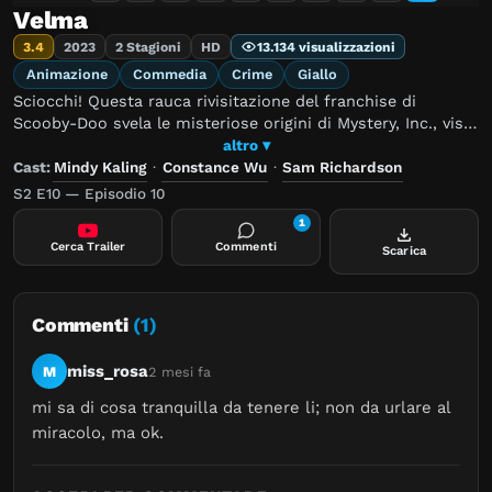
Velma
3.4
2023
2 Stagioni
HD
13.134 visualizzazioni
Animazione
Commedia
Crime
Giallo
Sciocchi! Questa rauca rivisitazione del franchise di
Scooby-Doo svela le misteriose origini di Mystery, Inc., viste
attraverso gli occhi dell'amata detective occhialuta, Velma.
altro ▾
Cast:
Mindy Kaling
·
Constance Wu
·
Sam Richardson
S2 E10 — Episodio 10
1
Cerca Trailer
Commenti
Scarica
Commenti
(1)
miss_rosa
M
2 mesi fa
mi sa di cosa tranquilla da tenere li; non da urlare al 
miracolo, ma ok.