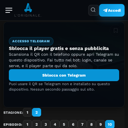
Accedi
L'ORIGINALE.
Aggiung
ACCESSO TELEGRAM
Sblocca il player gratis e senza pubblicita
Scansiona il QR con il telefono oppure apri Telegram su
questo dispositivo. Fai tutto nel bot: login, canale se
serve, e il player parte qui da solo.
Sblocca con Telegram
Puoi usare il QR se Telegram non e installato su questo
dispositivo. Nessun secondo passaggio sul sito.
1
2
STAGIONE:
1
2
3
4
5
6
7
8
9
10
EPISODIO: