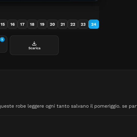
in casa degli zii in uno dei quartieri più "in" della città di
Los Angeles, Bel Air. La loro vita c
pigiama party a tutte l
da tutte le parti
15
16
17
18
19
20
21
22
23
24
mattina. Will
conquistare gli
1
Scarica
ueste robe leggere ogni tanto salvano il pomeriggio. se par