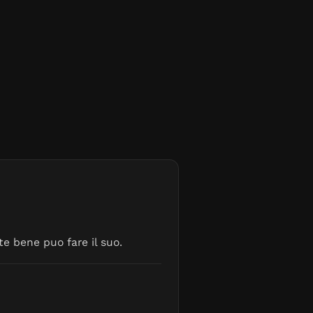
ambierà di colpo:
e ore, belle ragazze che sbucano
, musica a tutto volume alla domenica
y riesce comunque con la sua simpatia a
 zii così diversi da lui.
te bene puo fare il suo.