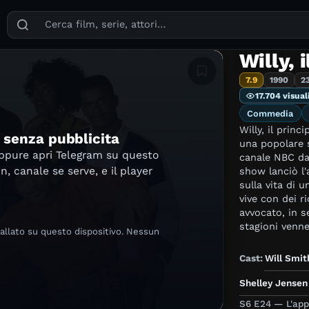
Puoi cercare film, serie TV, attori, registi, generi e temi
Willy, 
Aggiungi in lista
7.9
1990
2
17.704 visual
Commedia
Willy, il princ
e senza pubblicita
una popolare 
oppure apri Telegram su questo
canale NBC da
in, canale se serve, e il player
show lanciò l'attore Wil
sulla vita di 
vive con dei ri
avvocato, in se
stagioni venne
tallato su questo dispositivo. Nessun
moltissime nazioni. Willy è un ragaz
ghetto di Philadelphia. La madr
Cast:
Will Smit
violento e pericoloso
figlio, decide d
Shelley Jensen
Banks. Willy 
S6 E24 — L'app