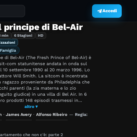
Accedi
.
il principe di Bel-Air
3 min
6 Stagioni
HD
izzazioni
Famiglia
ipe di Bel-Air (The Fresh Prince of Bel-Air) è
sit-com statunitense andata in onda sul
l 10 settembre 1990 al 20 marzo 1996. Lo
l Smith. La sitcom è incentrata
un ragazzo proveniente da Philadelphia che
cchi parenti (la zia materna e lo zio
guito giudice) in una villa di Bel Air. In 6
ro prodotti 148 episodi trasmessi in
zo cresciuto nel
altro ▾
e, visto l'ambiente
h
·
James Avery
·
Alfonso Ribeiro
—
Regia:
 in cui si trova continuamente il
i mandarlo ad abitare dalla sorella, Vivian
così piomba come un fulmine a ciel sereno
artamento che non c'è: parte 2