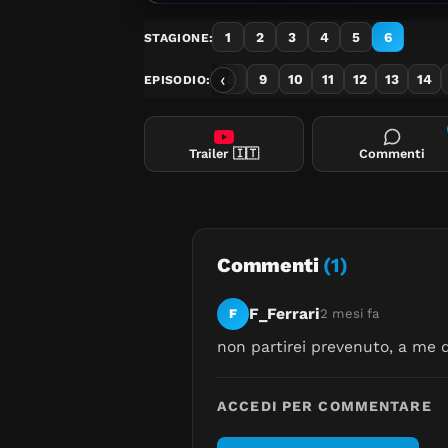
1
2
3
4
5
6
STAGIONE:
‹
1
2
3
4
5
6
7
8
9
10
11
12
13
14
EPISODIO:
Trailer
🇮🇹
Commenti
Commenti
(1)
F_Ferrari
F
2 mesi fa
non partirei prevenuto, a me q
ACCEDI PER COMMENTARE