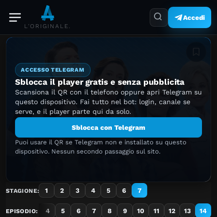
Accedi
L'ORIGINALE.
Aggiung
ACCESSO TELEGRAM
Sblocca il player gratis e senza pubblicita
Scansiona il QR con il telefono oppure apri Telegram su
questo dispositivo. Fai tutto nel bot: login, canale se
serve, e il player parte qui da solo.
Sblocca con Telegram
Puoi usare il QR se Telegram non e installato su questo
dispositivo. Nessun secondo passaggio sul sito.
1
2
3
4
5
6
7
STAGIONE:
1
2
3
4
5
6
7
8
9
10
11
12
13
14
EPISODIO: