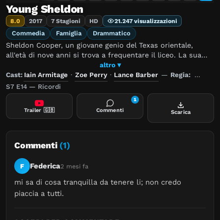
Young Sheldon
8.0
2017
7 Stagioni
HD
21.247 visualizzazioni
Commedia
Famiglia
Drammatico
Sheldon Cooper, un giovane genio del Texas orientale,
all'età di nove anni si trova a frequentare il liceo. La sua
infanzia trascorre in una famiglia in cui si trova poco a suo
altro ▾
agio, tra una madre fervente cristiana rinata, un padre
Cast:
Iain Armitage
·
Zoe Perry
·
Lance Barber
—
Regia:
Alex Re
alcolizzato e i due fratelli che non perdono occasione di
S7 E14 — Ricordi
prenderlo in giro o renderlo vittima dei loro scherzi.
1
Trailer
🇬🇧
Commenti
Scarica
Commenti
(1)
Federica
F
2 mesi fa
mi sa di cosa tranquilla da tenere li; non credo 
piaccia a tutti.