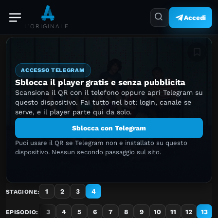
Accedi
L'ORIGINALE.
Aggiung
ACCESSO TELEGRAM
Sblocca il player gratis e senza pubblicita
Scansiona il QR con il telefono oppure apri Telegram su
questo dispositivo. Fai tutto nel bot: login, canale se
serve, e il player parte qui da solo.
Sblocca con Telegram
Puoi usare il QR se Telegram non e installato su questo
dispositivo. Nessun secondo passaggio sul sito.
1
2
3
4
STAGIONE:
1
2
3
4
5
6
7
8
9
10
11
12
13
EPISODIO: