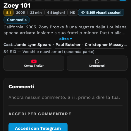
Zoey 101
8.1
2005
23 min
4 Stagioni
HD
16.165 visualizzazioni
Commedia
California, 2005. Zoey Brooks è una ragazza della Louisiana
appena arrivata insieme a suo fratello minore Dustin alla
Pacific Coast Academy, prestigioso istituto di Malibù che
altro ▾
fino ad allora era destinato esclusivamente ai ragazzi. Al
Cast:
Jamie Lynn Spears
·
Paul Butcher
·
Christopher Massey
—
suo arrivo Zoey fa subito amicizia con un ragazzo
S4 E13 — Vecchi e nuovi amori (seconda parte)
dell'Accademia, Chase Matthews, che diverrà da questo
momento il suo migliore amico per tutto il resto della
Cerca Trailer
Commenti
serie, e che in seguito scoprirà avere una cotta per lei.
Successivamente incontrerà le sue nuove compagne di
stanza: Dana Cruz, maschiaccio e sportiva, e Nicole
Bristow, dolce e frivola. Chase le presenterà anche i suoi
Commenti
nuovi compagni di stanza, nonché suoi migliori amici:
Michael Barrett, ragazzo buffo e divertente, Logan Reese,
Ancora nessun commento. Sii il primo a dire la tua.
ragazzo ricco e viziato, e Quinn Persky, un'aspirante
scienziata.
ACCEDI PER COMMENTARE
Accedi con Telegram