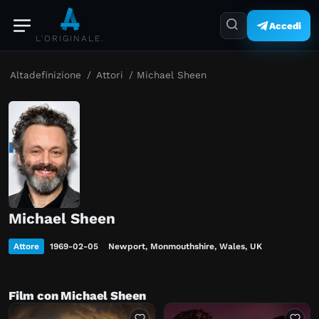
Accedi
L'ORIGINALE.
Altadefinizione
/
Attori
/
Michael Sheen
Michael Sheen
Attore
1969-02-05
Newport, Monmouthshire, Wales, UK
Film con Michael Sheen