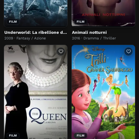
FILM
FILM
Underworld: La ribellione dei Lycans
Animali notturni
2009 · Fantasy / Azione
2016 · Dramma / Thriller
FILM
FILM