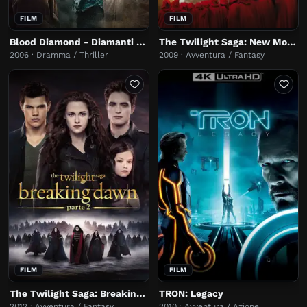
FILM
FILM
Blood Diamond - Diamanti di sangue
The Twilight Saga: New Moon
2006 · Dramma / Thriller
2009 · Avventura / Fantasy
FILM
FILM
The Twilight Saga: Breaking Dawn - Parte 2
TRON: Legacy
2012 · Avventura / Fantasy
2010 · Avventura / Azione