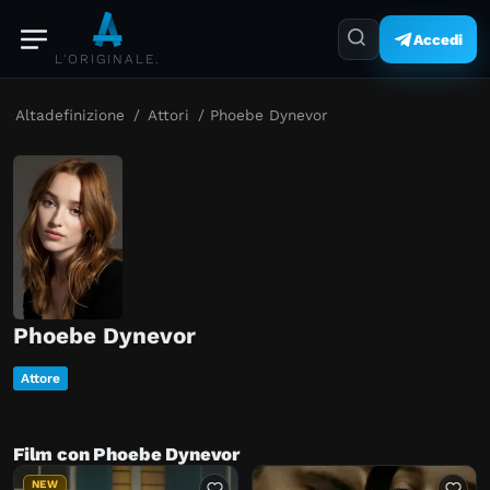
Accedi
L'ORIGINALE.
Altadefinizione
/
Attori
/
Phoebe Dynevor
Phoebe Dynevor
Attore
Film con Phoebe Dynevor
NEW