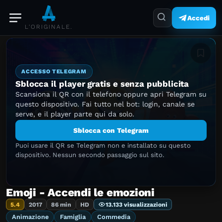
Accedi
L'ORIGINALE.
Aggiung
ACCESSO TELEGRAM
Sblocca il player gratis e senza pubblicita
Scansiona il QR con il telefono oppure apri Telegram su
questo dispositivo. Fai tutto nel bot: login, canale se
serve, e il player parte qui da solo.
Sblocca con Telegram
Puoi usare il QR se Telegram non e installato su questo
dispositivo. Nessun secondo passaggio sul sito.
Emoji - Accendi le emozioni
5.4
2017
86 min
HD
13.133 visualizzazioni
Animazione
Famiglia
Commedia