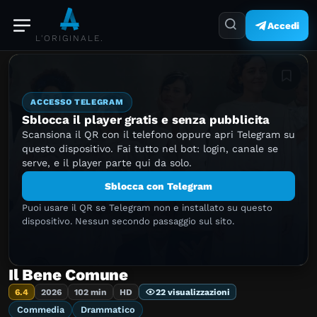
Accedi
L'ORIGINALE.
Aggiung
ACCESSO TELEGRAM
Sblocca il player gratis e senza pubblicita
Scansiona il QR con il telefono oppure apri Telegram su
questo dispositivo. Fai tutto nel bot: login, canale se
serve, e il player parte qui da solo.
Sblocca con Telegram
Puoi usare il QR se Telegram non e installato su questo
dispositivo. Nessun secondo passaggio sul sito.
Il Bene Comune
6.4
2026
102 min
HD
22 visualizzazioni
Commedia
Drammatico