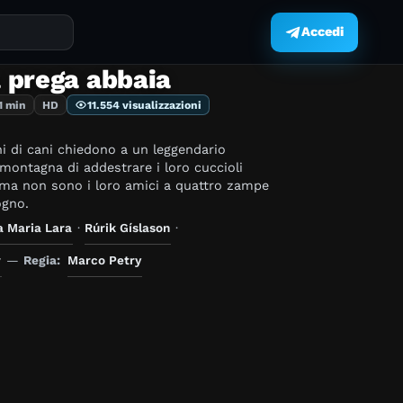
Accedi
.
 prega abbaia
1 min
HD
11.554 visualizzazioni
i di cani chiedono a un leggendario
montagna di addestrare i loro cuccioli
, ma non sono i loro amici a quattro zampe
ogno.
a Maria Lara
·
Rúrik Gíslason
·
w
—
Regia:
Marco Petry