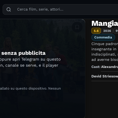
Puoi cercare film, serie TV, attori, registi, generi e temi
Mangia
Aggiungi in lista
5.6
2026
9
Commedia
Cinque padron
insegnante in 
e senza pubblicita
indisciplinati
oppure apri Telegram su questo
ad averne bis
in, canale se serve, e il player
Cast:
Alexandr
Devid Strieso
tallato su questo dispositivo. Nessun