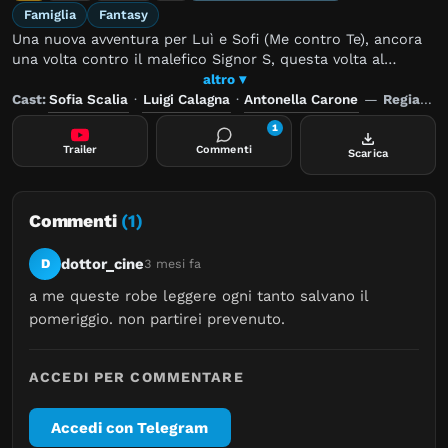
Famiglia
Fantasy
Una nuova avventura per Luì e Sofi (Me contro Te), ancora
una volta contro il malefico Signor S, questa volta al
cinema. Il Signor S sta tramando vendetta e lavora ad un
altro ▾
piano per diventare il padrone del mondo. I Me contro Te
Cast:
Sofia Scalia
·
Luigi Calagna
·
Antonella Carone
—
Regia:
Gi
saranno chiamati ad impedirglielo, regalando ai loro piccoli
1
fan e a tutte le famiglie divertimento e tante sorprese.
Trailer
Commenti
Scarica
Commenti
(1)
dottor_cine
D
3 mesi fa
a me queste robe leggere ogni tanto salvano il 
pomeriggio. non partirei prevenuto.
ACCEDI PER COMMENTARE
Accedi con Telegram