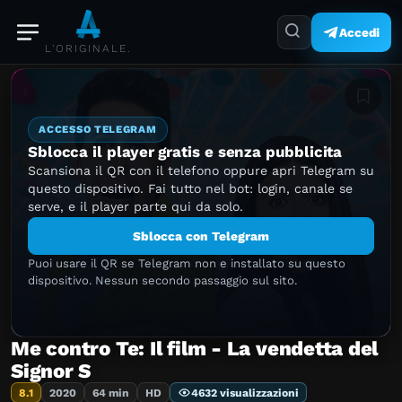
Accedi
L'ORIGINALE.
Aggiung
ACCESSO TELEGRAM
Sblocca il player gratis e senza pubblicita
Scansiona il QR con il telefono oppure apri Telegram su
questo dispositivo. Fai tutto nel bot: login, canale se
serve, e il player parte qui da solo.
Sblocca con Telegram
Puoi usare il QR se Telegram non e installato su questo
dispositivo. Nessun secondo passaggio sul sito.
Me contro Te: Il film - La vendetta del
Signor S
8.1
2020
64 min
HD
4632 visualizzazioni