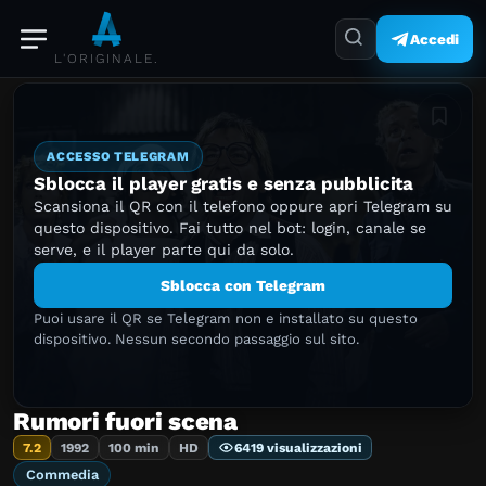
Accedi
L'ORIGINALE.
Aggiung
ACCESSO TELEGRAM
Sblocca il player gratis e senza pubblicita
Scansiona il QR con il telefono oppure apri Telegram su
questo dispositivo. Fai tutto nel bot: login, canale se
serve, e il player parte qui da solo.
Sblocca con Telegram
Puoi usare il QR se Telegram non e installato su questo
dispositivo. Nessun secondo passaggio sul sito.
Rumori fuori scena
7.2
1992
100 min
HD
6419 visualizzazioni
Commedia