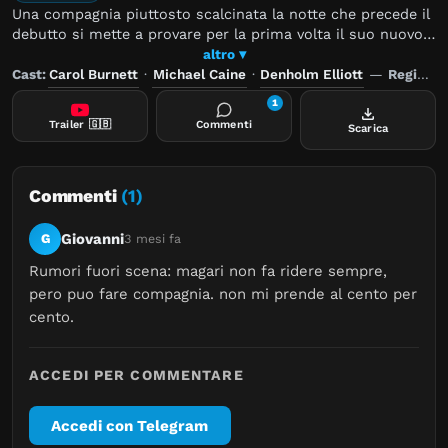
Una compagnia piuttosto scalcinata la notte che precede il
debutto si mette a provare per la prima volta il suo nuovo
spettacolo. È soltanto il primo atto e ci vuole molta
altro ▾
pazienza, tra interruzioni varie, isterie e liti, per arrivare alla
Cast:
Carol Burnett
·
Michael Caine
·
Denholm Elliott
—
Regia:
P
fine. La sera della prima le cose continuano sullo stesso
1
tono, ma questa volta seguiamo quel che capita dietro le
Trailer
🇬🇧
Commenti
Scarica
quinte. E quello è solo il secondo atto. Bogdanovich prende
un originale testo teatrale dell'inglese Michael Frayn, si
assicura un cast insuperabile e realizza una farsaccia
deliziosa, con attori in vena.
Commenti
(1)
Giovanni
G
3 mesi fa
Rumori fuori scena: magari non fa ridere sempre, 
pero puo fare compagnia. non mi prende al cento per 
cento.
ACCEDI PER COMMENTARE
Accedi con Telegram