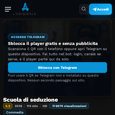
Accedi
L'ORIGINALE.
Aggiung
ACCESSO TELEGRAM
Sblocca il player gratis e senza pubblicita
Scansiona il QR con il telefono oppure apri Telegram su
questo dispositivo. Fai tutto nel bot: login, canale se
serve, e il player parte qui da solo.
Sblocca con Telegram
Puoi usare il QR se Telegram non e installato su questo
dispositivo. Nessun secondo passaggio sul sito.
Scuola di seduzione
5.3
2026
114 min
HD
6074 visualizzazioni
Commedia