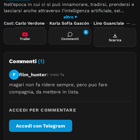
Nell’epoca in cui ci si può innamorare, tradirsi, prendersi e
lasciarsi anche attraverso l’intelligenza artificiale, sei
personaggi accomunati da insicurezze e fragilità affettive si
altro ▾
rivolgono a una love coach per interpretare e indirizzare le
Cast:
Carlo Verdone
·
Karla Sofía Gascón
·
Lino Guanciale
—
Reg
proprie vite. C’è chi cerca l’amore, chi vuole salvarlo e chi
1
non smette di interrogarsi sul passato.
Trailer
Commenti
Scarica
Commenti
(1)
film_hunter
F
2 mesi fa
magari non fa ridere sempre, pero puo fare 
compagnia, da mettere in lista.
ACCEDI PER COMMENTARE
Accedi con Telegram