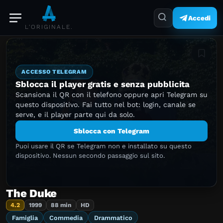
Accedi
L'ORIGINALE.
Aggiung
ACCESSO TELEGRAM
Sblocca il player gratis e senza pubblicita
Scansiona il QR con il telefono oppure apri Telegram su
questo dispositivo. Fai tutto nel bot: login, canale se
serve, e il player parte qui da solo.
Sblocca con Telegram
Puoi usare il QR se Telegram non e installato su questo
dispositivo. Nessun secondo passaggio sul sito.
The Duke
4.2
1999
88 min
HD
Famiglia
Commedia
Drammatico