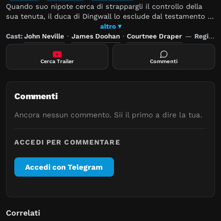
Quando suo nipote cerca di strappargli il controllo della
sua tenuta, il duca di Dingwall lo esclude dal testamento e
lascia tutto al suo cane.
altro ▾
Cast:
John Neville
·
James Doohan
·
Courtnee Draper
—
Regia:
Cerca Trailer
Commenti
Commenti
Ancora nessun commento. Sii il primo a dire la tua.
ACCEDI PER COMMENTARE
Accedi con Telegram
Correlati