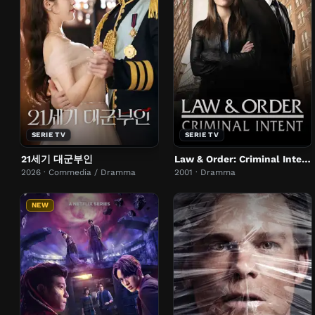
SERIE TV
SERIE TV
21세기 대군부인
Law & Order: Criminal Intent
2026 · Commedia / Dramma
2001 · Dramma
NEW