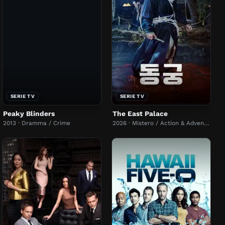
SERIE TV
SERIE TV
Peaky Blinders
The East Palace
2013 · Dramma / Crime
2026 · Mistero / Action & Adventure