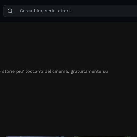
Puoi cercare film, serie TV, attori, registi, generi e temi
storie piu' toccanti del cinema, gratuitamente su