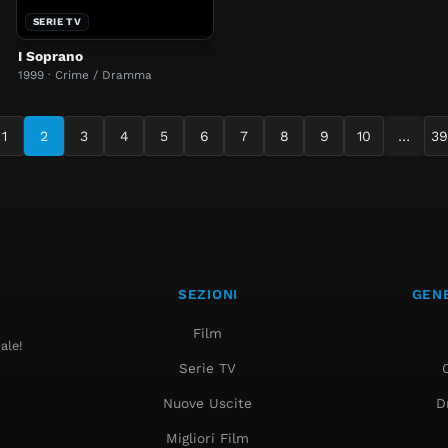
SERIE TV
I Soprano
1999 · Crime / Dramma
1
2
3
4
5
6
7
8
9
10
…
3
SEZIONI
GENE
Film
ale!
Serie TV
Nuove Uscite
D
Migliori Film