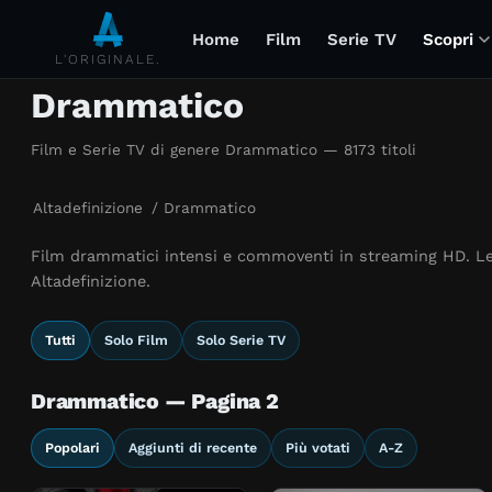
Home
Film
Serie TV
Scopri
L'ORIGINALE.
Drammatico
Film e Serie TV di genere Drammatico — 8173 titoli
Altadefinizione
/
Drammatico
Film drammatici intensi e commoventi in streaming HD. Le 
Altadefinizione.
Tutti
Solo Film
Solo Serie TV
Drammatico — Pagina 2
Popolari
Aggiunti di recente
Più votati
A-Z