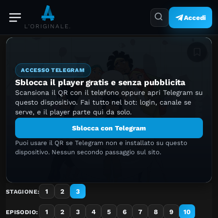
Accedi
L'ORIGINALE.
Aggiung
ACCESSO TELEGRAM
Sblocca il player gratis e senza pubblicita
Scansiona il QR con il telefono oppure apri Telegram su
questo dispositivo. Fai tutto nel bot: login, canale se
serve, e il player parte qui da solo.
Sblocca con Telegram
Puoi usare il QR se Telegram non e installato su questo
dispositivo. Nessun secondo passaggio sul sito.
1
2
3
STAGIONE:
1
2
3
4
5
6
7
8
9
10
EPISODIO: