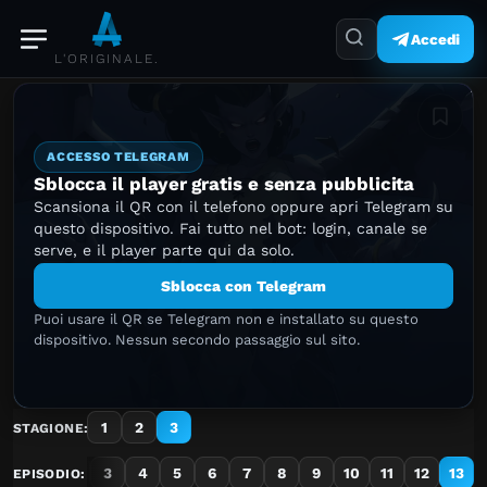
Accedi
L'ORIGINALE.
Aggiung
ACCESSO TELEGRAM
Sblocca il player gratis e senza pubblicita
Scansiona il QR con il telefono oppure apri Telegram su
questo dispositivo. Fai tutto nel bot: login, canale se
serve, e il player parte qui da solo.
Sblocca con Telegram
Puoi usare il QR se Telegram non e installato su questo
dispositivo. Nessun secondo passaggio sul sito.
1
2
3
STAGIONE:
1
2
3
4
5
6
7
8
9
10
11
12
13
EPISODIO: