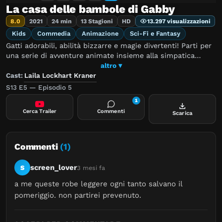
La casa delle bambole di Gabby
8.0
2021
24 min
13 Stagioni
HD
13.297 visualizzazioni
Kids
Commedia
Animazione
Sci-Fi e Fantasy
Gatti adorabili, abilità bizzarre e magie divertenti! Parti per
una serie di avventure animate insieme alla simpatica
Gabby e al suo amico Pandy Panda.
altro ▾
Cast:
Laila Lockhart Kraner
S13 E5 — Episodio 5
1
Cerca Trailer
Commenti
Scarica
Commenti
(1)
screen_lover
S
3 mesi fa
a me queste robe leggere ogni tanto salvano il 
pomeriggio. non partirei prevenuto.