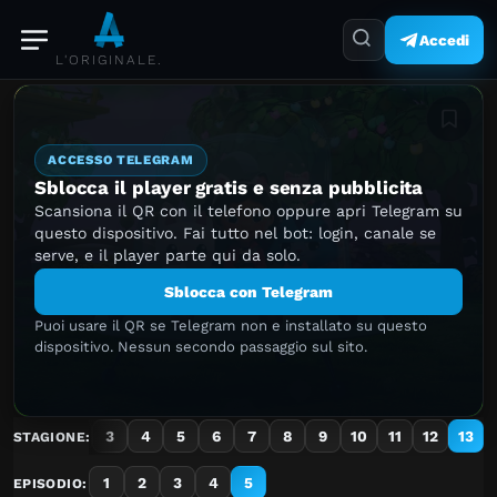
Accedi
L'ORIGINALE.
Aggiung
ACCESSO TELEGRAM
Sblocca il player gratis e senza pubblicita
Scansiona il QR con il telefono oppure apri Telegram su
questo dispositivo. Fai tutto nel bot: login, canale se
serve, e il player parte qui da solo.
Sblocca con Telegram
Puoi usare il QR se Telegram non e installato su questo
dispositivo. Nessun secondo passaggio sul sito.
1
2
3
4
5
6
7
8
9
10
11
12
13
STAGIONE:
1
2
3
4
5
EPISODIO: