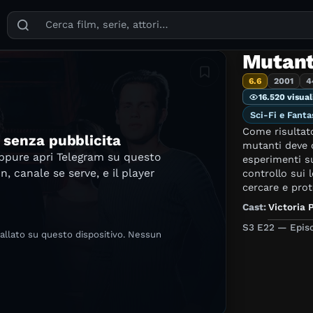
Puoi cercare film, serie TV, attori, registi, generi e temi
Mutant
Aggiungi in lista
6.6
2001
4
16.520 visual
Sci-Fi e Fanta
Come risultato
e senza pubblicita
mutanti deve o
oppure apri Telegram su questo
esperimenti su
in, canale se serve, e il player
controllo sui 
cercare e prot
Cast:
Victoria 
S3 E22 — Episo
tallato su questo dispositivo. Nessun