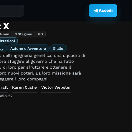
Accedi
.
 X
4 min
3 Stagioni
HD
izzazioni
sy
Azione e Avventura
Giallo
 dell'ingegneria genetica, una squadra di
ra sfuggire al governo che ha fatto
 di loro per sfruttare e ottenere il
loro nuovi poteri. La loro missione sarà
eggere i loro compagni.
Pratt
·
Karen Cliche
·
Victor Webster
dio 22