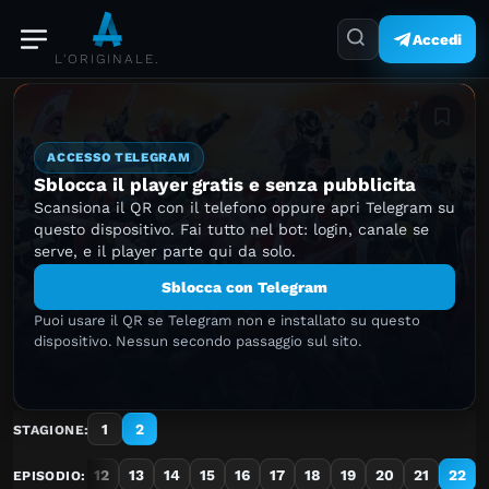
Accedi
L'ORIGINALE.
Aggiung
ACCESSO TELEGRAM
Sblocca il player gratis e senza pubblicita
Scansiona il QR con il telefono oppure apri Telegram su
questo dispositivo. Fai tutto nel bot: login, canale se
serve, e il player parte qui da solo.
Sblocca con Telegram
Puoi usare il QR se Telegram non e installato su questo
dispositivo. Nessun secondo passaggio sul sito.
1
2
STAGIONE:
10
11
12
13
14
15
16
17
18
19
20
21
22
EPISODIO: