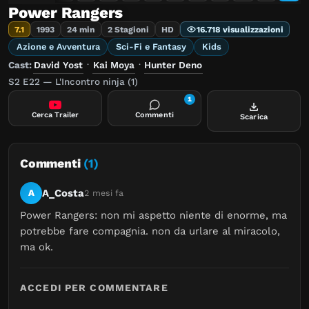
Power Rangers
7.1
1993
24 min
2 Stagioni
HD
16.718 visualizzazioni
Azione e Avventura
Sci-Fi e Fantasy
Kids
Cast:
David Yost
·
Kai Moya
·
Hunter Deno
S2 E22 — L'Incontro ninja (1)
1
Cerca Trailer
Commenti
Scarica
Commenti
(1)
A_Costa
A
2 mesi fa
Power Rangers: non mi aspetto niente di enorme, ma 
potrebbe fare compagnia. non da urlare al miracolo, 
ma ok.
ACCEDI PER COMMENTARE