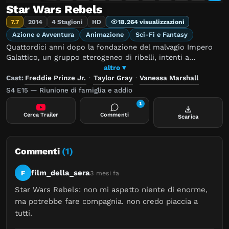
Star Wars Rebels
7.7
2014
4 Stagioni
HD
18.264 visualizzazioni
Azione e Avventura
Animazione
Sci-Fi e Fantasy
Quattordici anni dopo la fondazione del malvagio Impero
Galattico, un gruppo eterogeneo di ribelli, intenti a
sabotarlo, si unisce a bordo di un'astronave cargo di nome
altro ▾
Spettro, gettando le fondamenta della futura Alleanza
Cast:
Freddie Prinze Jr.
·
Taylor Gray
·
Vanessa Marshall
Ribelle.
S4 E15 — Riunione di famiglia e addio
1
Cerca Trailer
Commenti
Scarica
Commenti
(1)
film_della_sera
F
3 mesi fa
Star Wars Rebels: non mi aspetto niente di enorme, 
ma potrebbe fare compagnia. non credo piaccia a 
tutti.