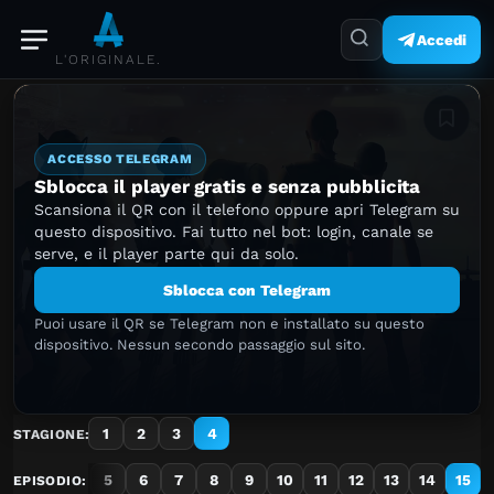
Accedi
L'ORIGINALE.
Aggiung
ACCESSO TELEGRAM
Sblocca il player gratis e senza pubblicita
Scansiona il QR con il telefono oppure apri Telegram su
questo dispositivo. Fai tutto nel bot: login, canale se
serve, e il player parte qui da solo.
Sblocca con Telegram
Puoi usare il QR se Telegram non e installato su questo
dispositivo. Nessun secondo passaggio sul sito.
1
2
3
4
STAGIONE:
2
3
4
5
6
7
8
9
10
11
12
13
14
15
EPISODIO: