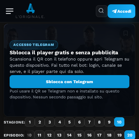
Accedi
L'ORIGINALE.
Aggiung
ACCESSO TELEGRAM
Sblocca il player gratis e senza pubblicita
Scansiona il QR con il telefono oppure apri Telegram su
questo dispositivo. Fai tutto nel bot: login, canale se
serve, e il player parte qui da solo.
Sblocca con Telegram
Puoi usare il QR se Telegram non e installato su questo
dispositivo. Nessun secondo passaggio sul sito.
1
2
3
4
5
6
7
8
9
10
STAGIONE:
7
8
9
10
11
12
13
14
15
16
17
18
19
20
EPISODIO: