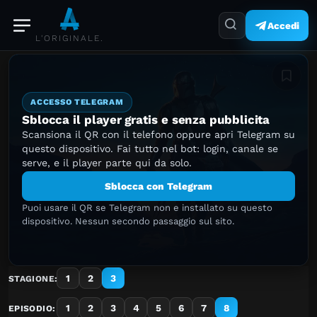
Accedi
L'ORIGINALE.
Aggiung
ACCESSO TELEGRAM
Sblocca il player gratis e senza pubblicita
Scansiona il QR con il telefono oppure apri Telegram su
questo dispositivo. Fai tutto nel bot: login, canale se
serve, e il player parte qui da solo.
Sblocca con Telegram
Puoi usare il QR se Telegram non e installato su questo
dispositivo. Nessun secondo passaggio sul sito.
1
2
3
STAGIONE:
1
2
3
4
5
6
7
8
EPISODIO: