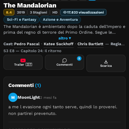
The Mandalorian
8.4
2019
3 Stagioni
HD
17.833 visualizzazioni
Sci-Fi e Fantasy
Azione e Avventura
The Mandalorian è ambientato dopo la caduta dell'Impero e
prima del regno di terrore del Primo Ordine. Segue le
avventure travagliate di un pistolero solitario nei meandri
altro ▾
più reconditi della galassia, lontano dall'autorità della
Cast:
Pedro Pascal
·
Katee Sackhoff
·
Chris Bartlett
—
Regia:
R
Nuova Repubblica.
S3 E8 — Capitolo 24: Il ritorno
1
Trailer
🇮🇹
Commenti
Scarica
Commenti
(1)
MoonLight
M
2 mesi fa
a me l evasione ogni tanto serve, quindi lo proverei. 
non partirei prevenuto.