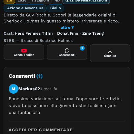
8.0
2026
1 Stagioni
HD
12.159 visualizzazioni
Azione e Avventura
Giallo
Diretto da Guy Ritchie. Scopri le leggendarie origini di
Sherlock Holmes in questo mistero irriverente e ricco
d'azione che segue le prime avventure dell'iconico
altro ▾
detective.
Cast:
Hero Fiennes Tiffin
·
Dónal Finn
·
Zine Tseng
S1 E8 — Il caso di Beatrice Holmes
1
Cerca Trailer
Commenti
Scarica
Commenti
(1)
Markus62
M
4 mesi fa
Ennesima variazione sul tema. Dopo sorelle e figlie, 
stavolta passiamo alla gioventù sherlockiana (con 
una fantasiosa
ACCEDI PER COMMENTARE