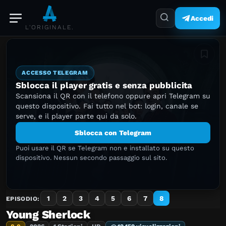
Accedi
L'ORIGINALE.
Aggiung
ACCESSO TELEGRAM
Sblocca il player gratis e senza pubblicita
Scansiona il QR con il telefono oppure apri Telegram su
questo dispositivo. Fai tutto nel bot: login, canale se
serve, e il player parte qui da solo.
Sblocca con Telegram
Puoi usare il QR se Telegram non e installato su questo
dispositivo. Nessun secondo passaggio sul sito.
1
2
3
4
5
6
7
8
EPISODIO:
Young Sherlock