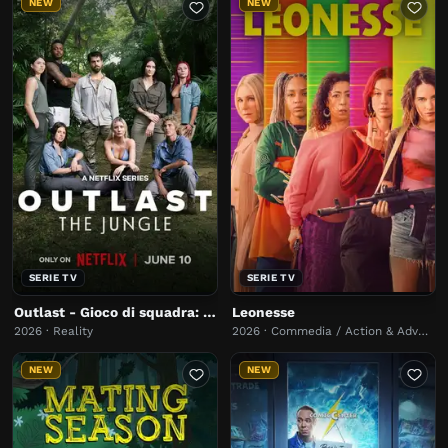
NEW
NEW
SERIE TV
SERIE TV
Outlast - Gioco di squadra: La giungla
Leonesse
2026 · Reality
2026 · Commedia / Action & Adventure
NEW
NEW