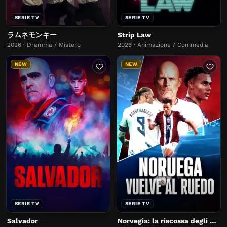
SERIE TV
SERIE TV
ラムネモンキー
Strip Law
2026 · Dramma / Mistero
2026 · Animazione / Commedia
NEW
NEW
SERIE TV
SERIE TV
Salvador
Norvegia: la riscossa degli outsider