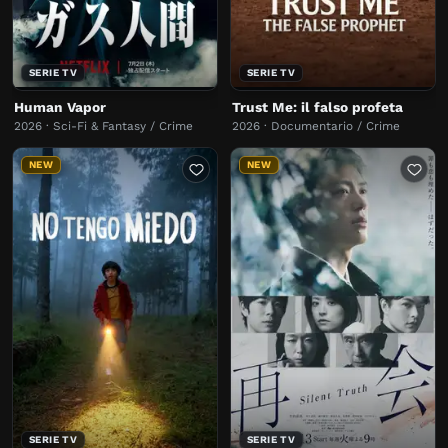
SERIE TV
SERIE TV
Human Vapor
Trust Me: il falso profeta
2026 · Sci-Fi & Fantasy / Crime
2026 · Documentario / Crime
NEW
NEW
SERIE TV
SERIE TV