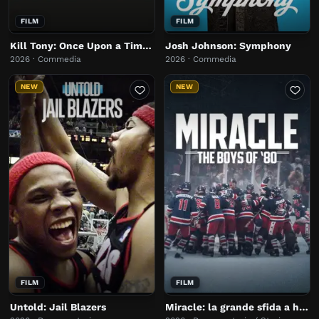
FILM
FILM
Kill Tony: Once Upon a Time in Texas
Josh Johnson: Symphony
2026 · Commedia
2026 · Commedia
NEW
NEW
FILM
FILM
Untold: Jail Blazers
Miracle: la grande sfida a hockey