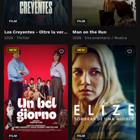
FILM
FILM
Los Creyentes - Oltre la verità
Man on the Run
2026 · Thriller
2026 · Documentario / Musica
NEW
NEW
FILM
FILM