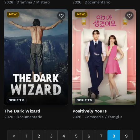
2026 · Dramma / Mistero
2026 · Documentario
NEW
NEW
SERIE TV
SERIE TV
The Dark Wizard
Positively Yours
2026 · Documentario
2026 · Commedia / Famiglia
«
1
2
3
4
5
6
7
8
9