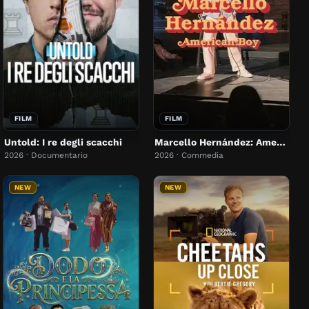
FILM
FILM
Untold: I re degli scacchi
Marcello Hernández: American Boy
2026 · Documentario
2026 · Commedia
NEW
NEW