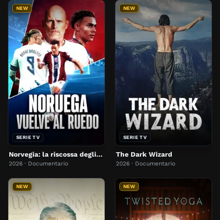
NEW
NEW
SERIE TV
SERIE TV
Norvegia: la riscossa degli outsider
The Dark Wizard
2026 · Documentario
2026 · Documentario
NEW
NEW