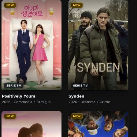
NEW
NEW
SERIE TV
SERIE TV
Positively Yours
Synden
2026 · Commedia / Famiglia
2026 · Dramma / Crime
NEW
NEW