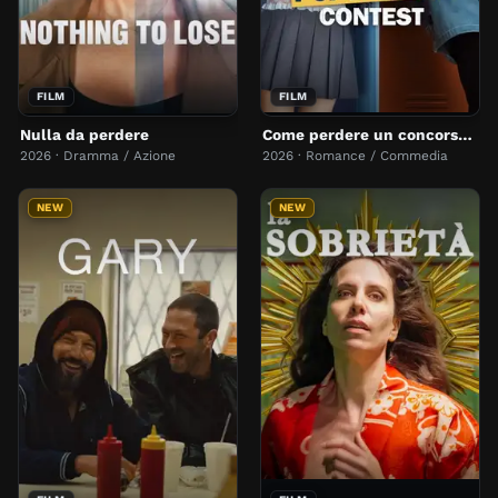
FILM
FILM
Nulla da perdere
Come perdere un concorso di popolarità
2026 · Dramma / Azione
2026 · Romance / Commedia
NEW
NEW