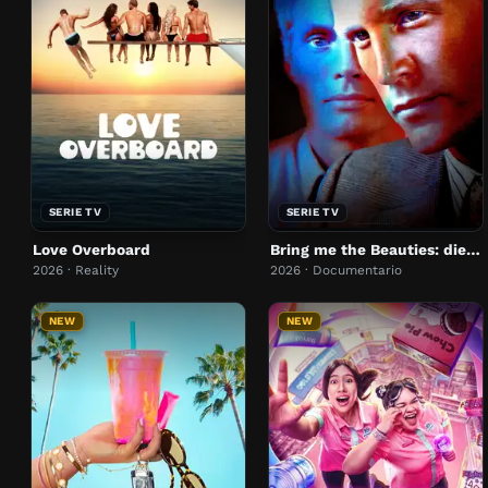
SERIE TV
SERIE TV
Love Overboard
Bring me the Beauties: dietro il mito della bellezza
2026 · Reality
2026 · Documentario
NEW
NEW