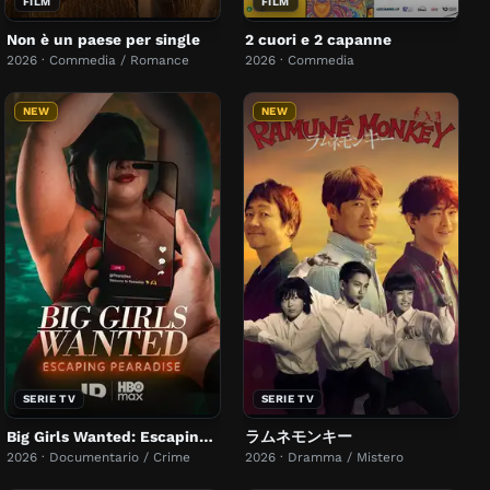
FILM
FILM
Non è un paese per single
2 cuori e 2 capanne
2026 · Commedia / Romance
2026 · Commedia
NEW
NEW
SERIE TV
SERIE TV
Big Girls Wanted: Escaping Pearadise
ラムネモンキー
2026 · Documentario / Crime
2026 · Dramma / Mistero