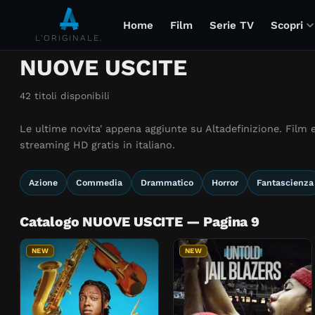
Home
Film
Serie TV
Scopri
L'ORIGINALE.
NUOVE USCITE
42 titoli disponibili
Le ultime novita' appena aggiunte su Altadefinizione. Film e 
streaming HD gratis in italiano.
Azione
Commedia
Drammatico
Horror
Fantascienza
Catalogo NUOVE USCITE — Pagina 9
NEW
NEW