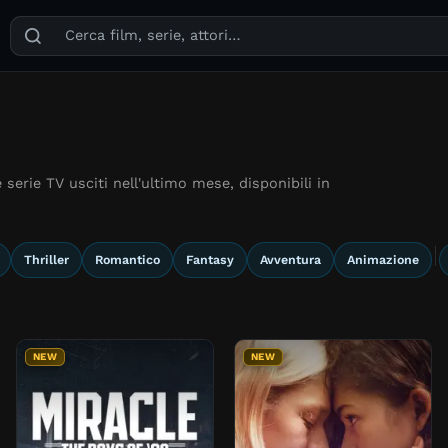
Puoi cercare film, serie TV, attori, registi, generi e temi
serie TV usciti nell'ultimo mese, disponibili in
Thriller
Romantico
Fantasy
Avventura
Animazione
NEW
NEW