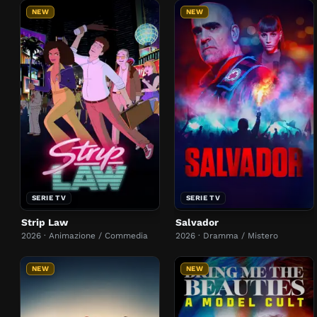
NEW
NEW
SERIE TV
SERIE TV
Strip Law
Salvador
2026 · Animazione / Commedia
2026 · Dramma / Mistero
NEW
NEW