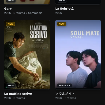
FILM
FILM
Gary
La Sobrietà
2026 · Dramma / Commedia
2026
NEW
NEW
FILM
SERIE TV
La mattina scrivo
ソウルメイト
2026 · Dramma
2026 · Dramma