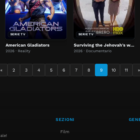
SERIE TV
SERIE TV
American Gladiators
Surviving the Jehovah's witnesses
2026 · Reality
2026 · Documentario
«
2
3
4
5
6
7
8
9
10
11
»
SEZIONI
GENE
Film
ale!