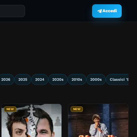
Accedi
.
2026
2025
2024
2020s
2010s
2000s
Classici '90
NEW
NEW